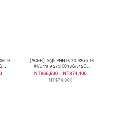
M 16
【ACER】宏碁 PHN16-73-92G5 16
G
吋/Ultra 9 275HX/16G/512G
SSD/RTX5070/Win11
0
NT$66,900 ~ NT$74,400
NT$74,900