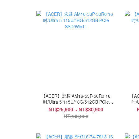
【ACER】宏碁 AM16-53P-50R0 16
【AC
吋/Ultra 5 115U/16G/512GB PCIe
吋/U
SSD/Win11
NT$25,900 ~ NT$30,900
NT$60,900