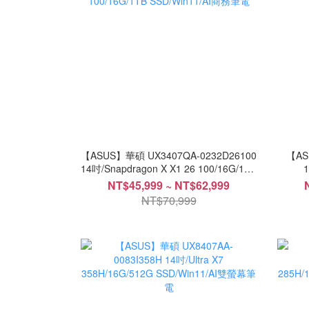
【ASUS】華碩 UX3407QA-0232D26100
【AS
14吋/Snapdragon X X1 26 100/16G/1TB
1
SSD/Win11/AI商務筆電
NT$45,999 ~ NT$62,999
NT$70,999