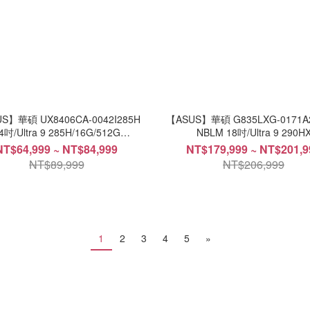
S】華碩 UX8406CA-0042I285H
【ASUS】華碩 G835LXG-0171A2
4吋/Ultra 9 285H/16G/512G
NBLM 18吋/Ultra 9 290H
SSD/Win11/AI雙螢幕筆電
Plus/64G/1TB SSD/RTX5090/Wi
NT$64,999 ~ NT$84,999
NT$179,999 ~ NT$201,9
電競筆電
NT$89,999
NT$206,999
1
2
3
4
5
»