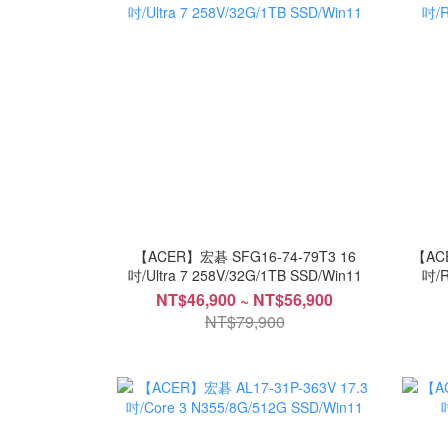
【ACER】宏碁 SFG16-74-79T3 16
【AC
吋/Ultra 7 258V/32G/1TB SSD/Win11
吋/R
NT$46,900 ~ NT$56,900
NT$79,900