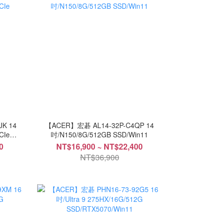
K 14
【ACER】宏碁 AL14-32P-C4QP 14
CIe
吋/N150/8G/512GB SSD/Win11
0
NT$16,900 ~ NT$22,400
NT$36,900