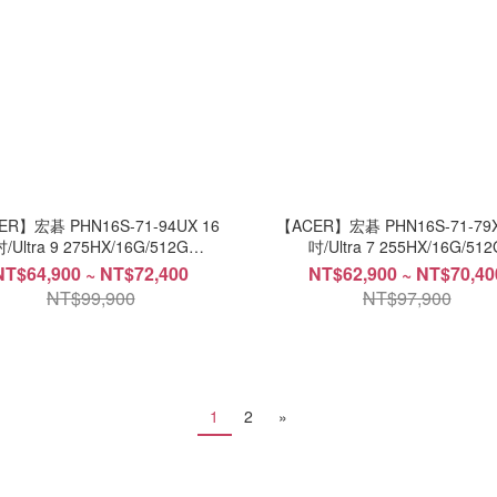
ER】宏碁 PHN16S-71-94UX 16
【ACER】宏碁 PHN16S-71-79X
吋/Ultra 9 275HX/16G/512G
吋/Ultra 7 255HX/16G/512
SSD/RTX5060Ti/Win11
SSD/RTX5060Ti/Win11
NT$64,900 ~ NT$72,400
NT$62,900 ~ NT$70,40
NT$99,900
NT$97,900
1
2
»