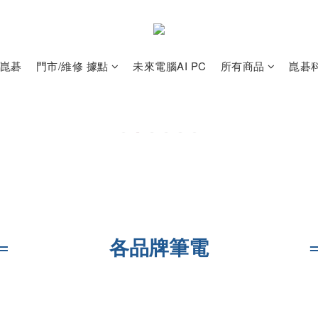
崑碁
門市/維修 據點
未來電腦AI PC
所有商品
崑碁
═
各品牌筆電