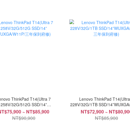
enovo ThinkPad T14(Ultra 7
Lenovo ThinkPad T14(Ultra
258V/32G/512G SSD/14”
228V/32G/1TB SSD/14”WUXGA
UXGA/W11P/三年保到府修)
三年保到府修)
NT$75,900 ~ NT$85,900
NT$72,900 ~ NT$80,90
NT$90,900
NT$85,900