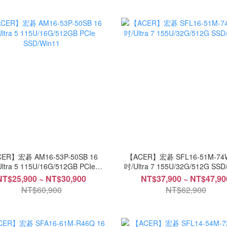
ER】宏碁 AM16-53P-50SB 16
【ACER】宏碁 SFL16-51M-74W
ltra 5 115U/16G/512GB PCIe
吋/Ultra 7 155U/32G/512G SSD
SSD/Win11
NT$25,900 ~ NT$30,900
NT$37,900 ~ NT$47,90
NT$60,900
NT$62,900