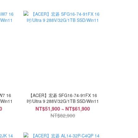
7 16
【ACER】宏碁 SFG16-74-91FX 16
/Win11
吋/Ultra 9 288V/32G/1TB SSD/Win11
0
NT$51,900 ~ NT$61,900
NT$82,900