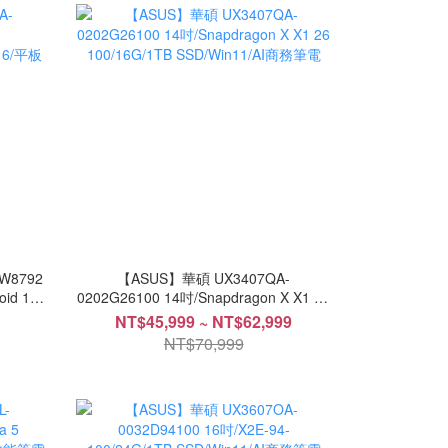
W8792
【ASUS】華碩 UX3407QA-
id 16/
0202G26100 14吋/Snapdragon X X1 26
100/16G/1TB SSD/Win11/AI商務筆電
NT$45,999 ~ NT$62,999
NT$70,999