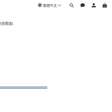
繁體中文
科技觀點
════
══
════