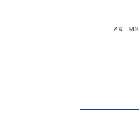
首頁
關於
════
══
═══