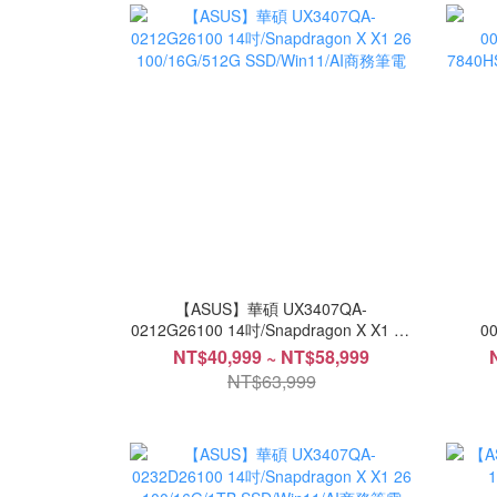
【ASUS】華碩 UX3407QA-
0212G26100 14吋/Snapdragon X X1 26
0
100/16G/512G SSD/Win11/AI商務筆電
7840H
NT$40,999 ~ NT$58,999
NT$63,999