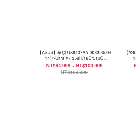
【ASUS】華碩 UX8407AA-0083I358H
【ASU
14吋/Ultra X7 358H/16G/512G
1
SSD/Win11/AI雙螢幕筆電
NT$84,999 ~ NT$104,999
NT$109,999