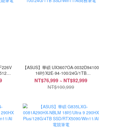
F226V
【ASUS】華碩 UX3607OA-0032D94100
/512G
16吋/X2E-94-100/24G/1TB
SSD/Win11/AI商務筆電
9
NT$76,999 ~ NT$92,999
NT$100,999