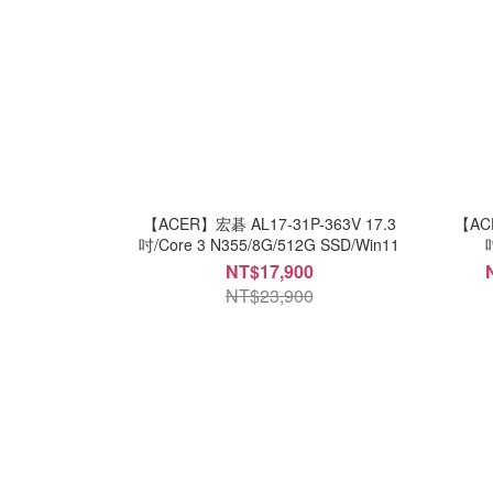
【ACER】宏碁 AL17-31P-363V 17.3
【AC
吋/Core 3 N355/8G/512G SSD/Win11
NT$17,900
NT$23,900