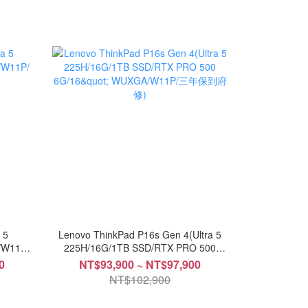
 5
Lenovo ThinkPad P16s Gen 4(Ultra 5
/W11P/
225H/16G/1TB SSD/RTX PRO 500
6G/16" WUXGA/W11P/三年保到府修)
0
NT$93,900 ~ NT$97,900
NT$102,900