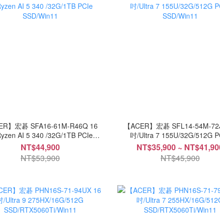
ER】宏碁 SFA16-61M-R46Q 16
【ACER】宏碁 SFL14-54M-72J
yzen AI 5 340 /32G/1TB PCIe
吋/Ultra 7 155U/32G/512G P
SSD/Win11
SSD/Win11
NT$44,900
NT$35,900 ~ NT$41,90
NT$53,900
NT$45,900