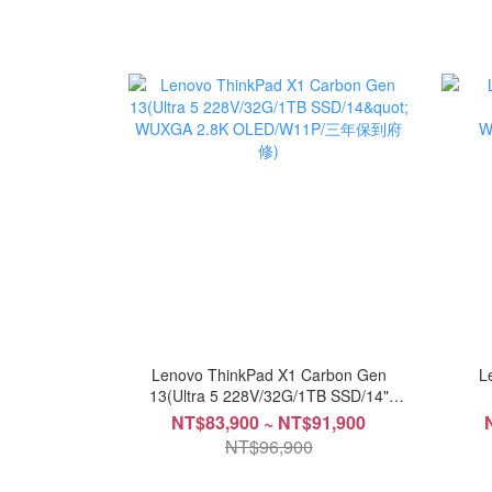
Lenovo ThinkPad X1 Carbon Gen
L
13(Ultra 5 228V/32G/1TB SSD/14"
WUXGA 2.8K OLED/W11P/三年保到府
W
NT$83,900 ~ NT$91,900
修)
NT$96,900