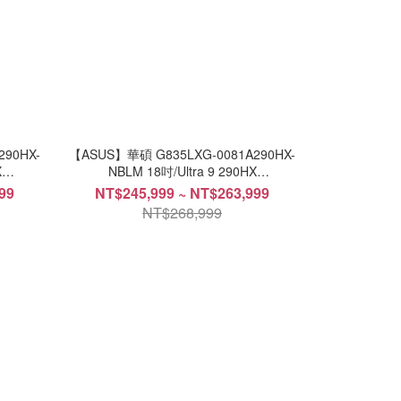
90HX-
【ASUS】華碩 G835LXG-0081A290HX-
X
NBLM 18吋/Ultra 9 290HX
n11/AI
Plus/128G/4TB SSD/RTX5090/Win11/AI
99
NT$245,999 ~ NT$263,999
電競筆電
NT$268,999