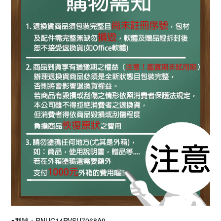
●型號：RNUC14RVSU7068A9