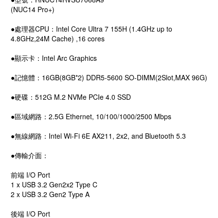
(NUC14 Pro+)
●處理器CPU：Intel Core Ultra 7 155H (1.4GHz up to
4.8GHz,24M Cache) ,16 cores
●顯示卡：Intel Arc Graphics
●記憶體：16GB(8GB*2) DDR5-5600 SO-DIMM(2Slot,MAX 96G)
●硬碟：512G M.2 NVMe PCIe 4.0 SSD
●區域網路：2.5G Ethernet, 10/100/1000/2500 Mbps
●無線網路：Intel Wi-Fi 6E AX211, 2x2, and Bluetooth 5.3
●傳輸介面：
前端 I/O Port
1 x USB 3.2 Gen2x2 Type C
2 x USB 3.2 Gen2 Type A
後端 I/O Port