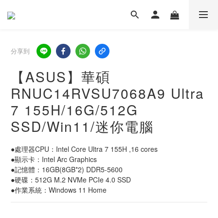
分享到
【ASUS】華碩
RNUC14RVSU7068A9 Ultra
7 155H/16G/512G
SSD/Win11/迷你電腦
●處理器CPU：Intel Core Ultra 7 155H ,16 cores
●顯示卡：Intel Arc Graphics
●記憶體：16GB(8GB*2) DDR5-5600
●硬碟：512G M.2 NVMe PCIe 4.0 SSD
●作業系統：Windows 11 Home