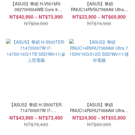
【ASUS】華碩 H-V501MV-
【ASUS】華碩
09270H004WB Core 9
RNUC14RVSU7068A9 Ultra 7
270H/32G/1TB SSD/Win11/桌
155H/16G/512G SSD/Win11/迷
NT$40,990 ~ NT$75,990
NT$33,900 ~ NT$69,900
上型電腦
你電腦
NT$84,990
NT$74,900
【ASUS】華碩 H-S500TER-
【ASUS】華碩
714700007W i7-
RNUC14RVHU7068A9I Ultra 7
14700/16G/1TB SSD/Win11/桌
155H/16G/512G SSD/Win11/迷
NT$43,990 ~ NT$73,490
NT$24,900 ~ NT$55,900
上型電腦
你電腦
NT$78,490
NT$60,900