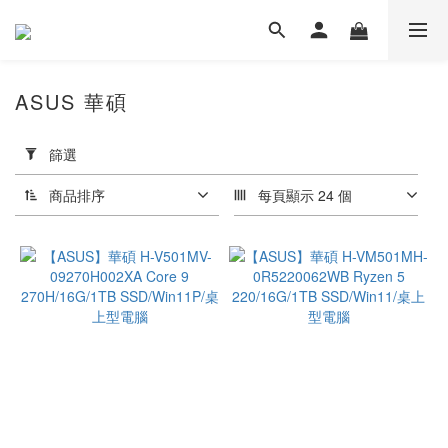
ASUS 華碩
套
用
篩選
篩
選
商品排序
每頁顯示 24 個
(0/20)
價格
(NT$)
~
處