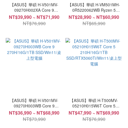
理
【ASUS】華碩 H-V501MV-
【ASUS】華碩 H-VM501MH-
器
09270H002XA Core 9
0R5220062WB Ryzen 5
270H/16G/1TB SSD/Win11P/桌
220/16G/1TB SSD/Win11/桌上
NT$39,990 ~ NT$71,990
NT$28,990 ~ NT$60,990
Intel
上型電腦
型電腦
NT$76,990
NT$65,990
Core
9 (3)
Intel
Core
5 (4)
Ultra
7 (2)
Ryzen
5 (1)
Intel
【ASUS】華碩 H-V501MV-
【ASUS】華碩 H-T500MV-
i3
09270H003WB Core 9
05210H015W6T Core 5
(1)
270H/16G/1TB SSD/Win11/桌
210H/16G/1TB
NT$36,990 ~ NT$68,990
NT$47,990 ~ NT$69,990
上型電腦
SSD/RTX5060Ti/Win11/桌上型
NT$73,990
NT$76,990
Intel
電腦
i7