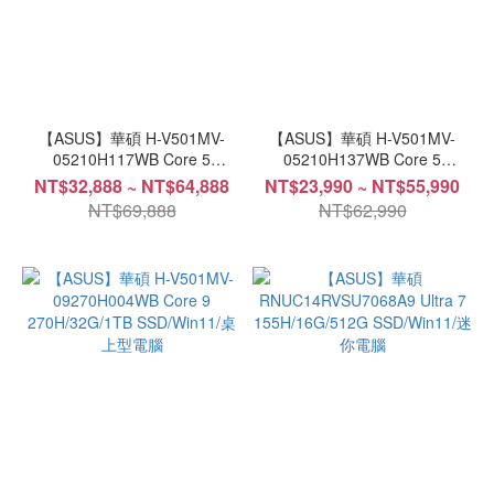
【ASUS】華碩 H-V501MV-
【ASUS】華碩 H-V501MV-
05210H117WB Core 5
05210H137WB Core 5
210H/32G/1TB SSD/Win11/桌
210H/8G/1TB SSD/Win11/桌上
NT$32,888 ~ NT$64,888
NT$23,990 ~ NT$55,990
上型電腦
型電腦
NT$69,888
NT$62,990